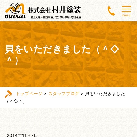
menu
貝をいただきました（＾◇
＾）
トップページ
>
スタッフブログ
>
貝をいただきました
（＾◇＾）
2014年11月7日