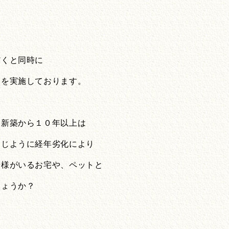
だくと同時に
スを実施しております。
、新築から１０年以上は
同じように経年劣化により
子様がいるお宅や、ペットと
しょうか？