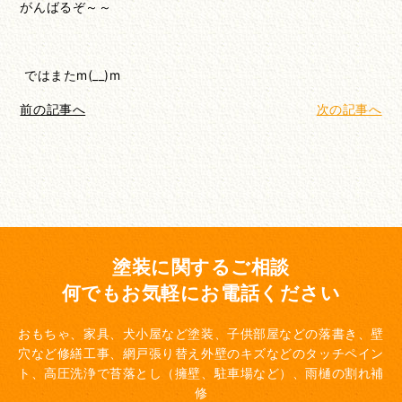
がんばるぞ～～
ではまたm(__)m
前の記事へ
次の記事へ
塗装に関するご相談
何でもお気軽にお電話ください
おもちゃ、家具、犬小屋など塗装、子供部屋などの落書き、壁
穴など修繕工事、網戸張り替え
外壁のキズなどのタッチペイン
ト、高圧洗浄で苔落とし（擁壁、駐車場など）、雨樋の割れ補
修