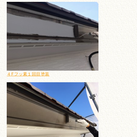
４Fフッ素１回目塗装