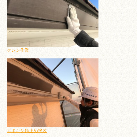
ケレン作業
エポキシ錆止め塗装