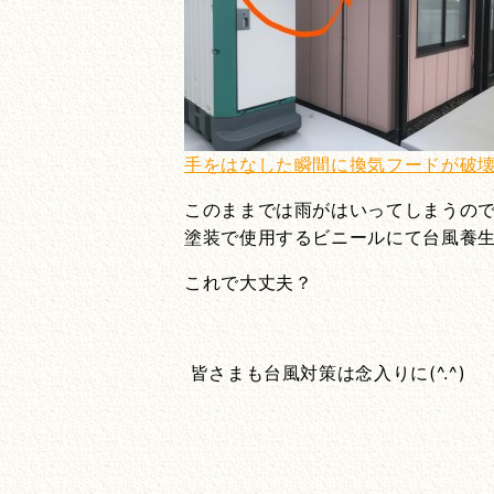
手をはなした瞬間に換気フードが破壊(;’
このままでは雨がはいってしまうの
塗装で使用するビニールにて台風養生
これで大丈夫？
皆さまも台風対策は念入りに(^.^)