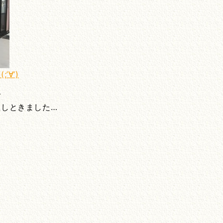
∀’)
で
しときました…