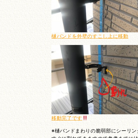
樋バンドを外壁のすこし上に移動
移動完了です
※樋バンドまわりの脆弱部にシーリン