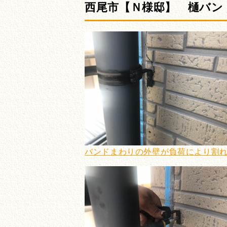
西尾市【Ｎ様邸】 樋バン
バンドまわりの外壁が負荷により割