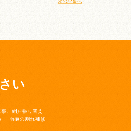
次の記事へ
さい
工事、網戸張り替え
）、雨樋の割れ補修