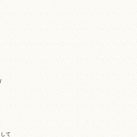
/
は
をして