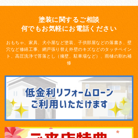
塗装に関するご相談
何でもお気軽にお電話ください
おもちゃ、家具、犬小屋など塗装、子供部屋などの落書き、壁
穴など修繕工事、網戸張り替え
外壁のキズなどのタッチペイン
ト、高圧洗浄で苔落とし（擁壁、駐車場など）、雨樋の割れ補
修