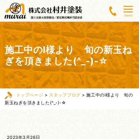
menu
施工中のI様より 旬の新玉ね
ぎを頂きました(^_-)-☆
トップページ
>
スタッフブログ
>
施工中のI様より 旬の
新玉ねぎを頂きました(^_-)-☆
2023年3月26日