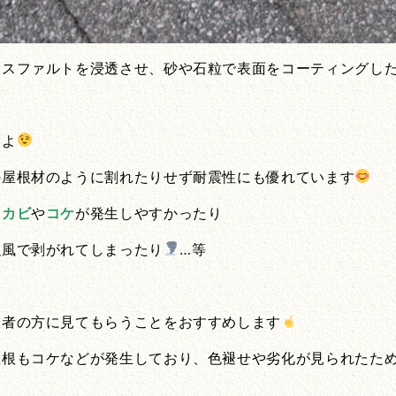
アスファルトを浸透させ、砂や石粒で表面をコーティングし
。
すよ
の屋根材のように割れたりせず耐震性にも優れています
く
カビ
や
コケ
が発生しやすかったり
強風で剥がれてしまったり
…等
業者の方に見てもらうことをおすすめします
屋根もコケなどが発生しており、色褪せや劣化が見られたた