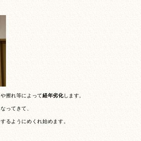
けや擦れ等によって
経年劣化
します。
くなってきて、
ルするようにめくれ始めます。