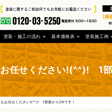
塗装・施工の流れ
基本価格表
塗装施工例
任せください!(^^)! 1
お任せください!(^^)! 1部屋からOKです！