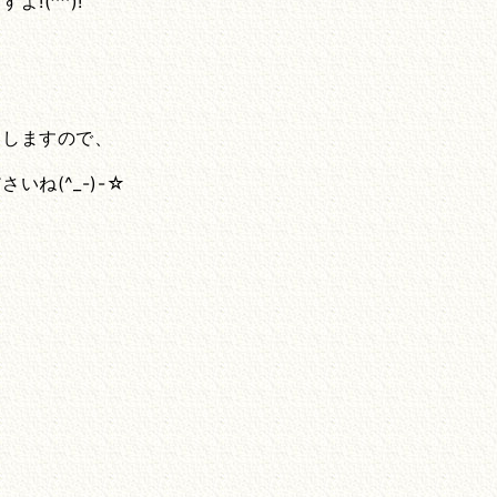
!(^^)!
たしますので、
ね(^_-)-☆