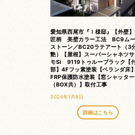
愛知県西尾市『Ｉ様邸』【外壁】
匠柄 美壁カラー工法 BC9ム
ストーン／BC20ラテアート（3
艶）【屋根】スーパーシャネツサ
モSi 9119トゥルーブラック【
部】4Fフッ素塗装【ベランダ床
FRP保護防水塗装【窓シャッター
（BOX共）】取付工事
2024年1月8日
詳細はこちら