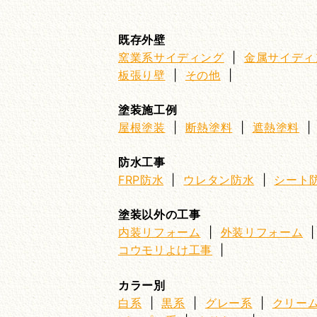
既存外壁
窯業系サイディング
|
金属サイディ
板張り壁
|
その他
|
塗装施工例
屋根塗装
|
断熱塗料
|
遮熱塗料
防水工事
FRP防水
|
ウレタン防水
|
シート
塗装以外の工事
内装リフォーム
|
外装リフォーム
コウモリよけ工事
|
カラー別
白系
|
黒系
|
グレー系
|
クリー