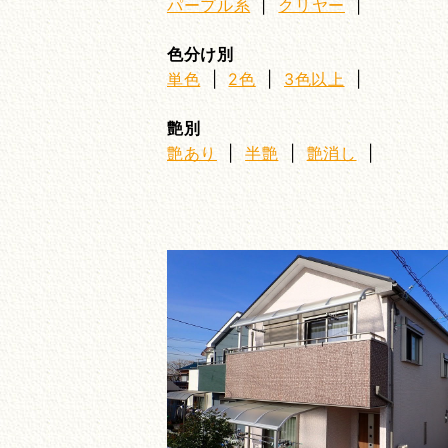
パープル系
|
クリヤー
|
色分け別
単色
|
2色
|
3色以上
|
艶別
艶あり
|
半艶
|
艶消し
|