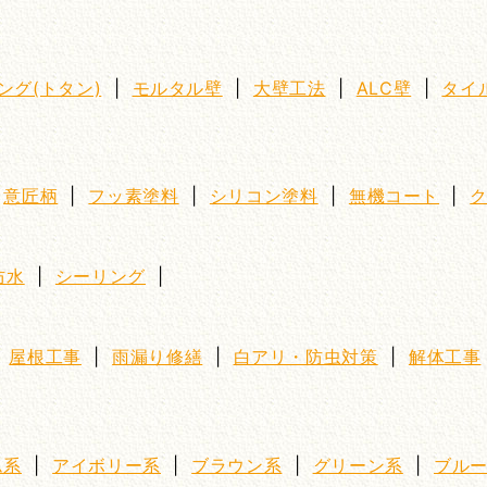
ング(トタン)
|
モルタル壁
|
大壁工法
|
ALC壁
|
タイ
|
意匠柄
|
フッ素塗料
|
シリコン塗料
|
無機コート
|
防水
|
シーリング
|
|
屋根工事
|
雨漏り修繕
|
白アリ・防虫対策
|
解体工事
ム系
|
アイボリー系
|
ブラウン系
|
グリーン系
|
ブル