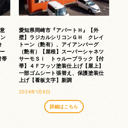
意
愛知県岡崎市『アパートＨ』【外
ーン
壁】ラジカルシリコンＧＨ クレイ
分
トーン（艶有）、アイアンバーグ
ー
（艶有）【屋根】スーパーシャネツ
付帯
サーモＳｉ トゥルーブラック【付
】
帯】４Ｆフッソ塗装仕上げ【屋上】
一部ゴムシート張替え、保護塗装仕
上げ【看板文字】新調
2024年1月8日
詳細はこちら