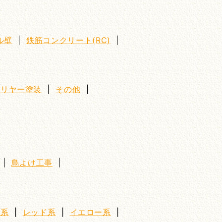
ル壁
|
鉄筋コンクリート(RC)
|
クリヤー塗装
|
その他
|
|
鳥よけ工事
|
ー系
|
レッド系
|
イエロー系
|