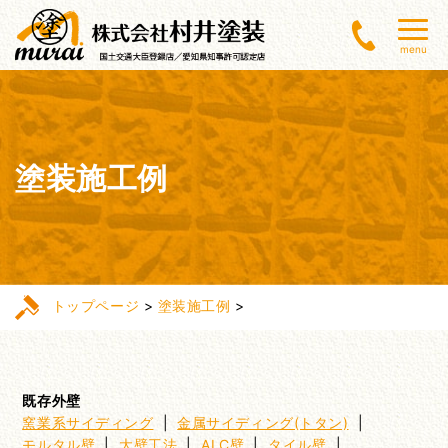
menu
塗装施工例
トップページ
>
塗装施工例
>
既存外壁
窯業系サイディング
|
金属サイディング(トタン)
|
モルタル壁
|
大壁工法
|
ALC壁
|
タイル壁
|