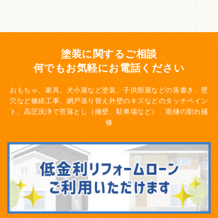
塗装に関するご相談
何でもお気軽にお電話ください
おもちゃ、家具、犬小屋など塗装、子供部屋などの落書き、壁
穴など修繕工事、網戸張り替え
外壁のキズなどのタッチペイン
ト、高圧洗浄で苔落とし（擁壁、駐車場など）、雨樋の割れ補
修