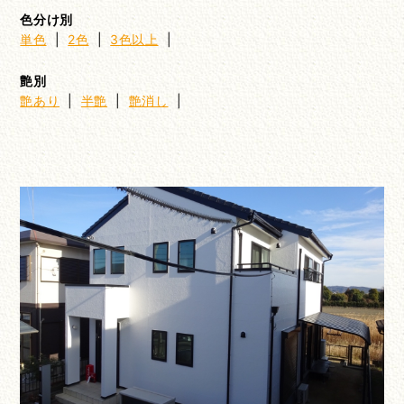
色分け別
単色
|
2色
|
3色以上
|
艶別
艶あり
|
半艶
|
艶消し
|