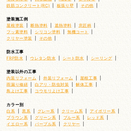
鉄筋コンクリート(RC)
|
板張り壁
|
その他
|
塗装施工例
屋根塗装
|
断熱塗料
|
遮熱塗料
|
意匠柄
|
フッ素塗料
|
シリコン塗料
|
無機コート
|
クリヤー塗装
|
その他
|
防水工事
FRP防水
|
ウレタン防水
|
シート防水
|
シーリング
|
塗装以外の工事
内装リフォーム
|
外装リフォーム
|
屋根工事
|
雨漏り修繕
|
白アリ・防虫対策
|
解体工事
|
鳥よけ工事
|
コウモリよけ工事
|
カラー別
白系
|
黒系
|
グレー系
|
クリーム系
|
アイボリー系
|
ブラウン系
|
グリーン系
|
ブルー系
|
レッド系
|
イエロー系
|
パープル系
|
クリヤー
|