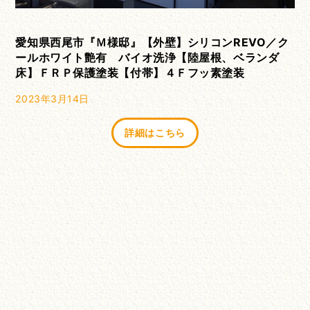
愛知県西尾市『Ｍ様邸』【外壁】シリコンREVO／ク
ールホワイト艶有 バイオ洗浄【陸屋根、ベランダ
床】ＦＲＰ保護塗装【付帯】４Ｆフッ素塗装
2023年3月14日
詳細はこちら