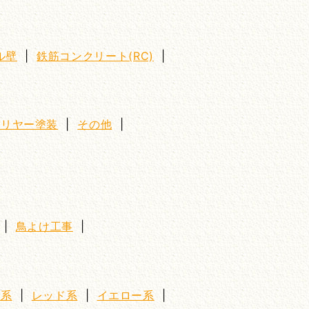
ル壁
|
鉄筋コンクリート(RC)
|
クリヤー塗装
|
その他
|
|
鳥よけ工事
|
ー系
|
レッド系
|
イエロー系
|