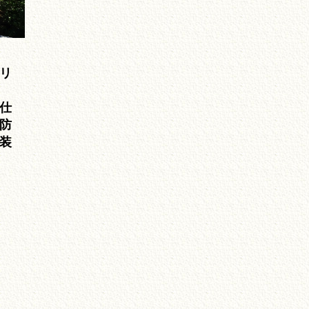
リ
仕
防
装