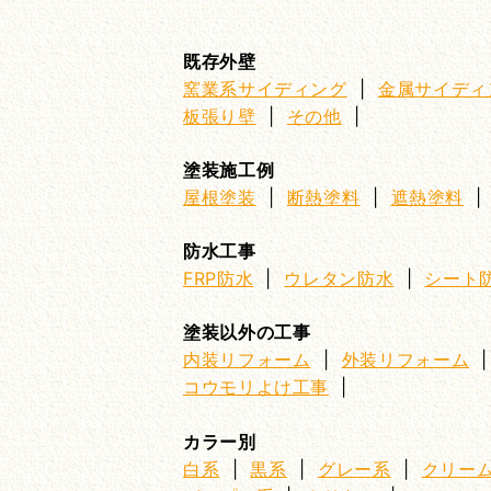
既存外壁
窯業系サイディング
|
金属サイディ
板張り壁
|
その他
|
塗装施工例
屋根塗装
|
断熱塗料
|
遮熱塗料
防水工事
FRP防水
|
ウレタン防水
|
シート
塗装以外の工事
内装リフォーム
|
外装リフォーム
コウモリよけ工事
|
カラー別
白系
|
黒系
|
グレー系
|
クリー