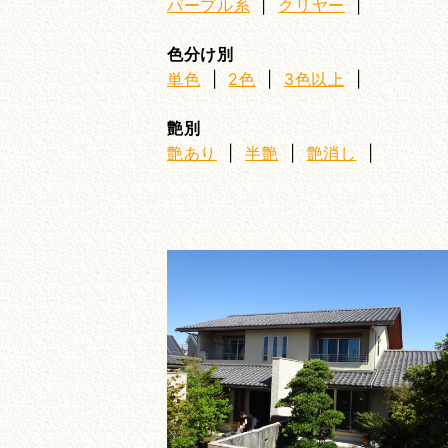
パープル系
|
クリヤー
|
色分け別
単色
|
2色
|
3色以上
|
艶別
艶あり
|
半艶
|
艶消し
|