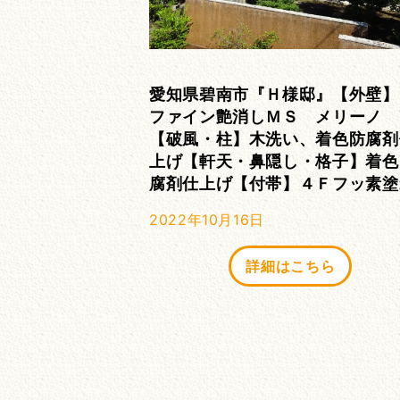
愛知県碧南市『Ｈ様邸』【外壁】
ファイン艶消しＭＳ メリーノ
【破風・柱】木洗い、着色防腐剤
上げ【軒天・鼻隠し・格子】着色
腐剤仕上げ【付帯】４Ｆフッ素塗
2022年10月16日
詳細はこちら