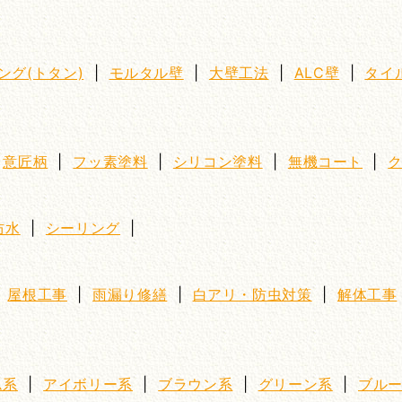
ング(トタン)
|
モルタル壁
|
大壁工法
|
ALC壁
|
タイ
|
意匠柄
|
フッ素塗料
|
シリコン塗料
|
無機コート
|
防水
|
シーリング
|
|
屋根工事
|
雨漏り修繕
|
白アリ・防虫対策
|
解体工事
ム系
|
アイボリー系
|
ブラウン系
|
グリーン系
|
ブル