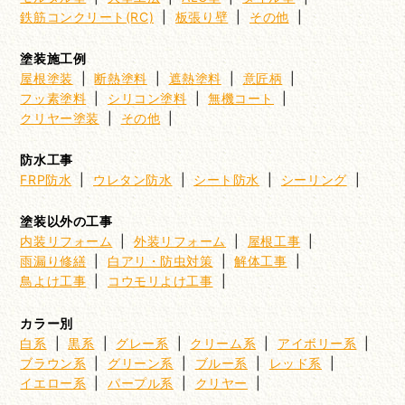
鉄筋コンクリート(RC)
|
板張り壁
|
その他
|
塗装施工例
屋根塗装
|
断熱塗料
|
遮熱塗料
|
意匠柄
|
フッ素塗料
|
シリコン塗料
|
無機コート
|
クリヤー塗装
|
その他
|
防水工事
FRP防水
|
ウレタン防水
|
シート防水
|
シーリング
|
塗装以外の工事
内装リフォーム
|
外装リフォーム
|
屋根工事
|
雨漏り修繕
|
白アリ・防虫対策
|
解体工事
|
鳥よけ工事
|
コウモリよけ工事
|
カラー別
白系
|
黒系
|
グレー系
|
クリーム系
|
アイボリー系
|
ブラウン系
|
グリーン系
|
ブルー系
|
レッド系
|
イエロー系
|
パープル系
|
クリヤー
|