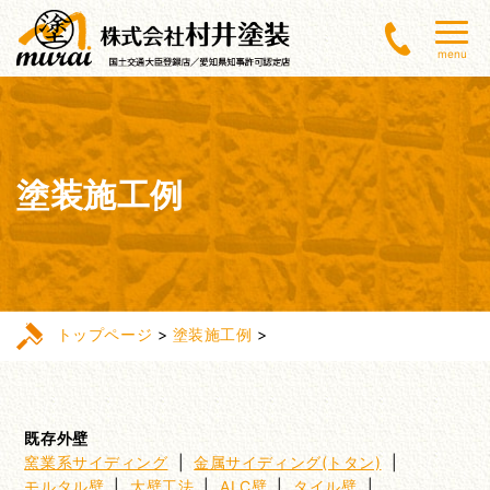
menu
塗装施工例
トップページ
>
塗装施工例
>
既存外壁
窯業系サイディング
|
金属サイディング(トタン)
|
モルタル壁
|
大壁工法
|
ALC壁
|
タイル壁
|