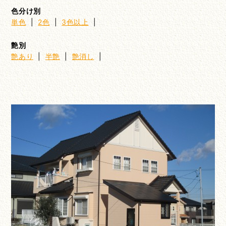
色分け別
単色
|
2色
|
3色以上
|
艶別
艶あり
|
半艶
|
艶消し
|