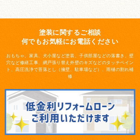
塗装に関するご相談
何でもお気軽にお電話ください
おもちゃ、家具、犬小屋など塗装、子供部屋などの落書き、壁
穴など修繕工事、網戸張り替え
外壁のキズなどのタッチペイン
ト、高圧洗浄で苔落とし（擁壁、駐車場など）、雨樋の割れ補
修