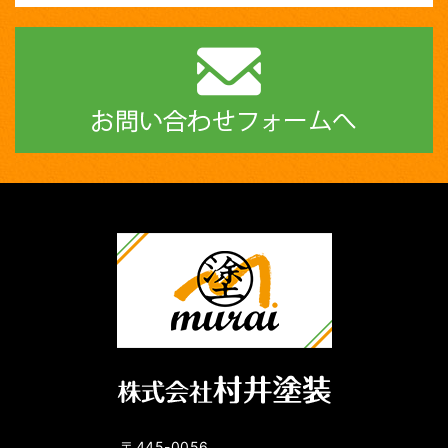
〒445-0056